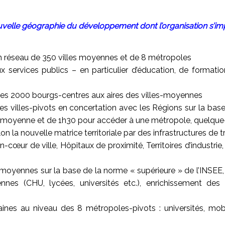
nouvelle géographie du développement dont l’organisation s’i
’un réseau de 350 villes moyennes et de 8 métropoles
ux services publics – en particulier d’éducation, de formati
ux les 2000 bourgs-centres aux aires des villes-moyennes
es villes-pivots en concertation avec les Régions sur la base
oyenne et de 1h30 pour accéder à une métropole, quelque- soi
n la nouvelle matrice territoriale par des infrastructures de t
n-cœur de ville, Hôpitaux de proximité, Territoires d’industr
s moyennes sur la base de la norme « supérieure » de l’INSEE, v
nnes (CHU, lycées, universités etc.), enrichissement de
nes au niveau des 8 métropoles-pivots : universités, mobil