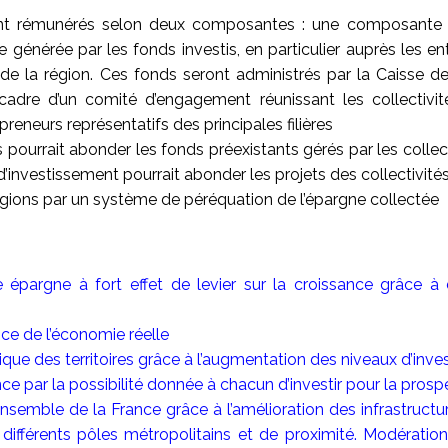
ont rémunérés selon deux composantes : une composante so
 générée par les fonds investis, en particulier auprès les ent
s de la région. Ces fonds seront administrés par la Caisse
cadre d’un comité d’engagement réunissant les collectivités
preneurs représentatifs des principales filières
 pourrait abonder les fonds préexistants gérés par les collec
’investissement pourrait abonder les projets des collectivité
 régions par un système de péréquation de l’épargne collectée
e épargne à fort effet de levier sur la croissance grâce à
ce de l’économie réelle
e des territoires grâce à l’augmentation des niveaux d’inve
 par la possibilité donnée à chacun d’investir pour la pros
ensemble de la France grâce à l’amélioration des infrastructu
différents pôles métropolitains et de proximité. Modératio